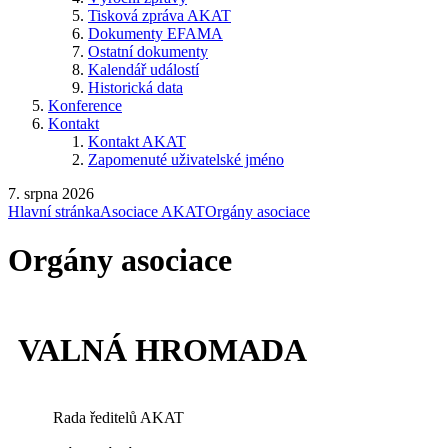
Tisková zpráva AKAT
Dokumenty EFAMA
Ostatní dokumenty
Kalendář událostí
Historická data
Konference
Kontakt
Kontakt AKAT
Zapomenuté uživatelské jméno
7. srpna 2026
Hlavní stránka
Asociace AKAT
Orgány asociace
Orgány asociace
VALNÁ HROMADA
Rada ředitelů AKAT