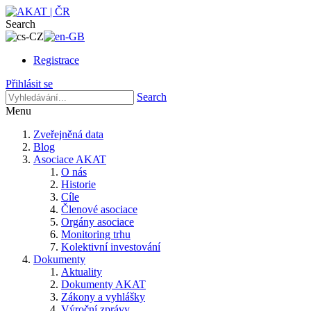
Search
Registrace
Přihlásit se
Search
Menu
Zveřejněná data
Blog
Asociace AKAT
O nás
Historie
Cíle
Členové asociace
Orgány asociace
Monitoring trhu
Kolektivní investování
Dokumenty
Aktuality
Dokumenty AKAT
Zákony a vyhlášky
Výroční zprávy