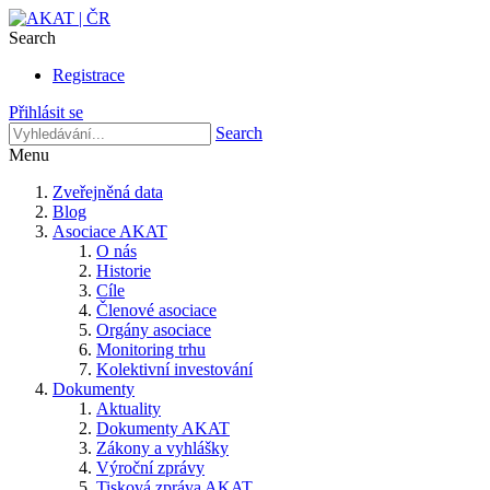
Search
Registrace
Přihlásit se
Search
Menu
Zveřejněná data
Blog
Asociace AKAT
O nás
Historie
Cíle
Členové asociace
Orgány asociace
Monitoring trhu
Kolektivní investování
Dokumenty
Aktuality
Dokumenty AKAT
Zákony a vyhlášky
Výroční zprávy
Tisková zpráva AKAT