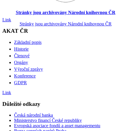
Stránky jsou archivovány Národní knihovnou ČR
Link
Stránky jsou archivovány Národní knihovnou ČR
AKAT ČR
Základní popis
Historie
Členové
Orgány
Výroční zprávy
Konference
GDPR
Link
Důležité odkazy
Česká národní banka
Ministerstvo financí České republiky
Evropská asociace fondů a asset managementu
Burza cenných papírů Praha