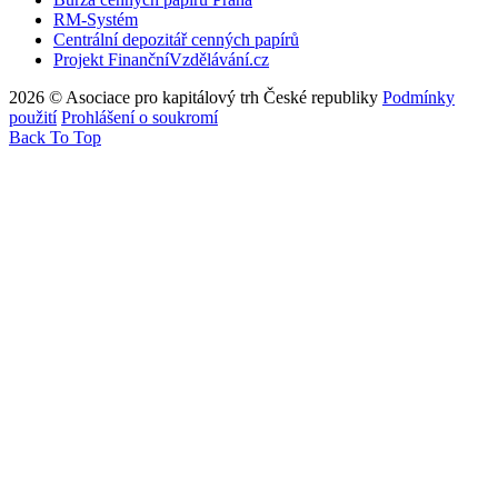
RM-Systém
Centrální depozitář cenných papírů
Projekt FinančníVzdělávání.cz
2026 © Asociace pro kapitálový trh České republiky
Podmínky
použití
Prohlášení o soukromí
Back To Top