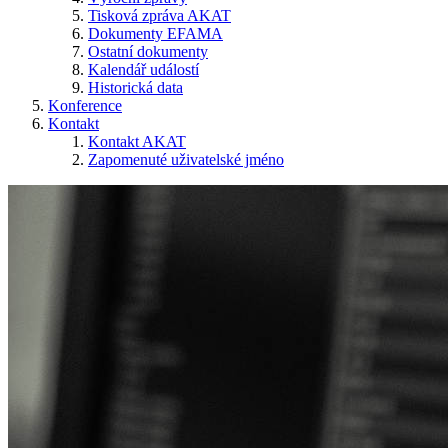
Tisková zpráva AKAT
Dokumenty EFAMA
Ostatní dokumenty
Kalendář událostí
Historická data
Konference
Kontakt
Kontakt AKAT
Zapomenuté uživatelské jméno