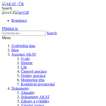
Search
Registrace
Přihlásit se
Search
Menu
Zveřejněná data
Blog
Asociace AKAT
O nás
Historie
Cíle
Členové asociace
Orgány asociace
Monitoring trhu
Kolektivní investování
Dokumenty
Aktuality
Dokumenty AKAT
Zákony a vyhlášky
Výroční zprávy