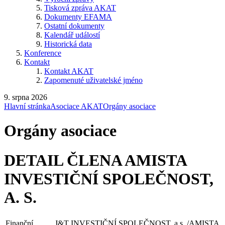
Tisková zpráva AKAT
Dokumenty EFAMA
Ostatní dokumenty
Kalendář událostí
Historická data
Konference
Kontakt
Kontakt AKAT
Zapomenuté uživatelské jméno
9. srpna 2026
Hlavní stránka
Asociace AKAT
Orgány asociace
Orgány asociace
DETAIL ČLENA AMISTA
INVESTIČNÍ SPOLEČNOST,
A. S.
Finanční
J&T INVESTIČNÍ SPOLEČNOST, a.s. /AMISTA