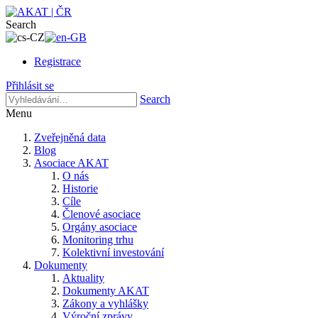
Search
Registrace
Přihlásit se
Search
Menu
Zveřejněná data
Blog
Asociace AKAT
O nás
Historie
Cíle
Členové asociace
Orgány asociace
Monitoring trhu
Kolektivní investování
Dokumenty
Aktuality
Dokumenty AKAT
Zákony a vyhlášky
Výroční zprávy