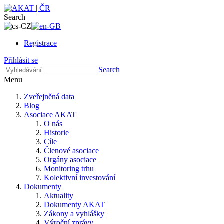
Search
Registrace
Přihlásit se
Search
Menu
Zveřejněná data
Blog
Asociace AKAT
O nás
Historie
Cíle
Členové asociace
Orgány asociace
Monitoring trhu
Kolektivní investování
Dokumenty
Aktuality
Dokumenty AKAT
Zákony a vyhlášky
Výroční zprávy