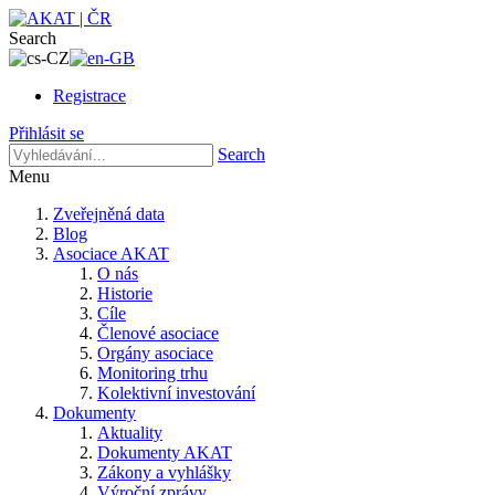
Search
Registrace
Přihlásit se
Search
Menu
Zveřejněná data
Blog
Asociace AKAT
O nás
Historie
Cíle
Členové asociace
Orgány asociace
Monitoring trhu
Kolektivní investování
Dokumenty
Aktuality
Dokumenty AKAT
Zákony a vyhlášky
Výroční zprávy