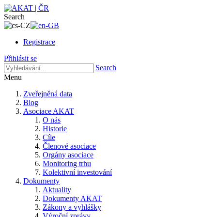
Search
Registrace
Přihlásit se
Search
Menu
Zveřejněná data
Blog
Asociace AKAT
O nás
Historie
Cíle
Členové asociace
Orgány asociace
Monitoring trhu
Kolektivní investování
Dokumenty
Aktuality
Dokumenty AKAT
Zákony a vyhlášky
Výroční zprávy