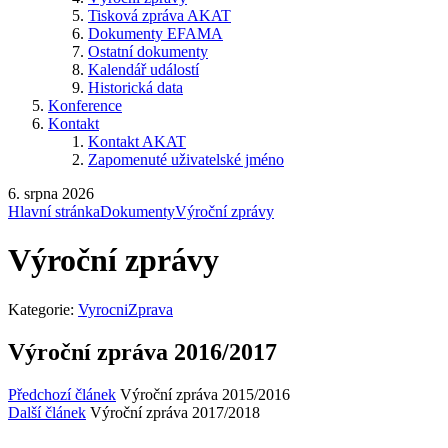
Tisková zpráva AKAT
Dokumenty EFAMA
Ostatní dokumenty
Kalendář událostí
Historická data
Konference
Kontakt
Kontakt AKAT
Zapomenuté uživatelské jméno
6. srpna 2026
Hlavní stránka
Dokumenty
Výroční zprávy
Výroční zprávy
Kategorie:
VyrocniZprava
Výroční zpráva 2016/2017
Předchozí článek
Výroční zpráva 2015/2016
Další článek
Výroční zpráva 2017/2018