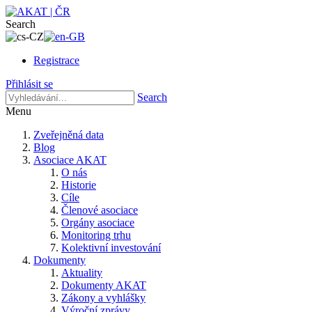
Search
Registrace
Přihlásit se
Search
Menu
Zveřejněná data
Blog
Asociace AKAT
O nás
Historie
Cíle
Členové asociace
Orgány asociace
Monitoring trhu
Kolektivní investování
Dokumenty
Aktuality
Dokumenty AKAT
Zákony a vyhlášky
Výroční zprávy