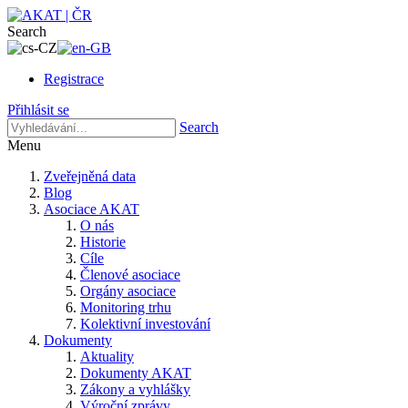
Search
Registrace
Přihlásit se
Search
Menu
Zveřejněná data
Blog
Asociace AKAT
O nás
Historie
Cíle
Členové asociace
Orgány asociace
Monitoring trhu
Kolektivní investování
Dokumenty
Aktuality
Dokumenty AKAT
Zákony a vyhlášky
Výroční zprávy