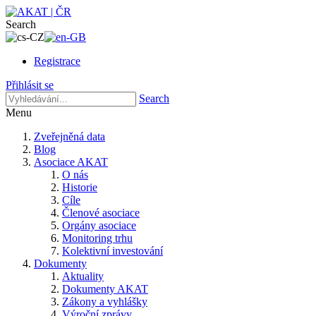
Search
Registrace
Přihlásit se
Search
Menu
Zveřejněná data
Blog
Asociace AKAT
O nás
Historie
Cíle
Členové asociace
Orgány asociace
Monitoring trhu
Kolektivní investování
Dokumenty
Aktuality
Dokumenty AKAT
Zákony a vyhlášky
Výroční zprávy