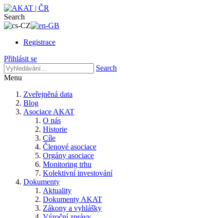
Search
Registrace
Přihlásit se
Search
Menu
Zveřejněná data
Blog
Asociace AKAT
O nás
Historie
Cíle
Členové asociace
Orgány asociace
Monitoring trhu
Kolektivní investování
Dokumenty
Aktuality
Dokumenty AKAT
Zákony a vyhlášky
Výroční zprávy