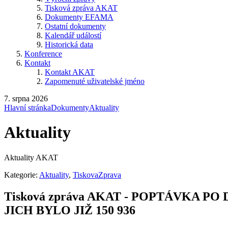
Tisková zpráva AKAT
Dokumenty EFAMA
Ostatní dokumenty
Kalendář událostí
Historická data
Konference
Kontakt
Kontakt AKAT
Zapomenuté uživatelské jméno
7. srpna 2026
Hlavní stránka
Dokumenty
Aktuality
Aktuality
Aktuality AKAT
Kategorie:
Aktuality
,
TiskovaZprava
Tisková zpráva AKAT - POPTÁVKA 
JICH BYLO JIŽ 150 936