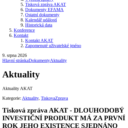
Tisková zpráva AKAT
Dokumenty EFAMA
Ostatní dokumenty
Kalendář událostí
Historická data
Konference
Kontakt
Kontakt AKAT
Zapomenuté uživatelské jméno
9. srpna 2026
Hlavní stránka
Dokumenty
Aktuality
Aktuality
Aktuality AKAT
Kategorie:
Aktuality
,
TiskovaZprava
Tisková zpráva AKAT - DLOUHODOBÝ
INVESTIČNÍ PRODUKT MÁ ZA PRVNÍ
ROK JEHO EXISTENCE SJEDNÁNO