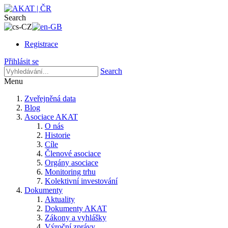
Search
Registrace
Přihlásit se
Search
Menu
Zveřejněná data
Blog
Asociace AKAT
O nás
Historie
Cíle
Členové asociace
Orgány asociace
Monitoring trhu
Kolektivní investování
Dokumenty
Aktuality
Dokumenty AKAT
Zákony a vyhlášky
Výroční zprávy