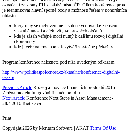
označen i ze strany EU za slabé místo ČR. Cílem konference proto
je identifikovat hlavní sporné body a možnosti řešení v konkrétních
oblastech:
kterým by se měly veřejné instituce věnovat ke zlepšení
vlastní činnosti a efektivity ve prospěch občanů
kde je zásah veřejné moci nutný k dalšímu rozvoji digitální
ekonomiky
kde jí veřejná moc naopak vytváří zbytečné překážky
Program konference naleznete pod níže uvedeným odkazem:
http://www.politikaspolecnost.cz/aktualne/konference-digitalni-
cesko/
Previous Article
Rozvoj a inovace finančních produktů 2016 –
Změna modelu fungování finančního trhu
Next Article
Konference Next Steps in Asset Management -
28.4.2016 Bratislava
Print
Copyright 2026 by Meritum Software | AKAT
Terms Of Use