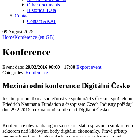
Other documents
Historical Data
Contact
Contact AKAT
09 August 2026
Home
Konference (en-GB)
Konference
Event date:
29/02/2016 08:00 - 17:00
Export event
Categories:
Konference
Mezinárodní konference Digitální Česko
Institut pro politiku a společnost ve spolupráci s Českou spořitelnou,
Friedrich Naumann Fundation a časopisem Czech Industry pořádají
dne 29.2.2016 mezinárodní konferenci Digitální Česko.
Konference otevírá dialog mezi českou státní správou a soukromým
sektorem nad klíčovými body digitální ekonomiky. Právě přístup
veřejných institucí k této oblasti je u nás často kritizován a byl