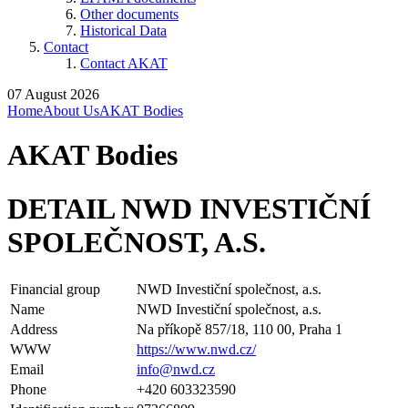
Other documents
Historical Data
Contact
Contact AKAT
07 August 2026
Home
About Us
AKAT Bodies
AKAT Bodies
DETAIL NWD INVESTIČNÍ
SPOLEČNOST, A.S.
Financial group
NWD Investiční společnost, a.s.
Name
NWD Investiční společnost, a.s.
Address
Na příkopě 857/18, 110 00, Praha 1
WWW
https://www.nwd.cz/
Email
info@nwd.cz
Phone
+420 603323590